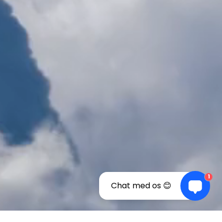
1
Chat med os 😊