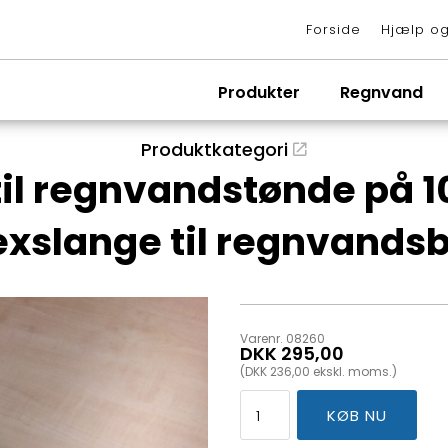
Forside
Hjælp og
Produkter
Regnvand
Produktkategori
il regnvandstønde på 100
lexslange til regnvands
Varenr. 08260
DKK 295,00
(DKK 236,00 ekskl. moms.)