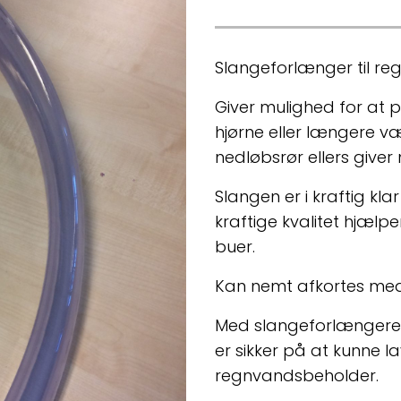
Slangeforlænger til r
Giver mulighed for at 
hjørne eller længere væ
nedløbsrør ellers giver
Slangen er i kraftig kla
kraftige kvalitet hjæl
buer.
Kan nemt afkortes med en
Med slangeforlængere
er sikker på at kunne lav
regnvandsbeholder.