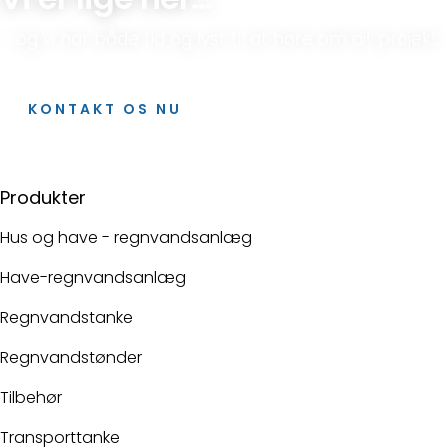
– og vi har både tid og lyst til at høre om dit projekt.
KONTAKT OS NU
Produkter
Hus og have - regnvandsanlæg
Have-regnvandsanlæg
Regnvandstanke
Regnvandstønder
Tilbehør
Transporttanke